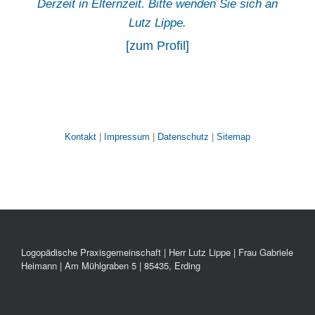
Derzeit in Elternzeit. Bitte wenden Sie sich an
Lutz Lippe.
[zum Profil]
Kontakt
|
Impressum
|
Datenschutz
|
Sitemap
Logopädische Praxisgemeinschaft | Herr Lutz Lippe | Frau Gabriele
Heimann | Am Mühlgraben 5 | 85435, Erding