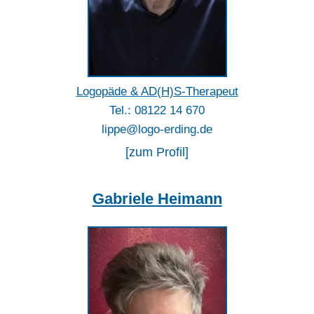
Logopäde & AD(H)S-Therapeut
Tel.: 08122 14 670
lippe@logo-erding.de
[zum Profil]
Gabriele Heimann